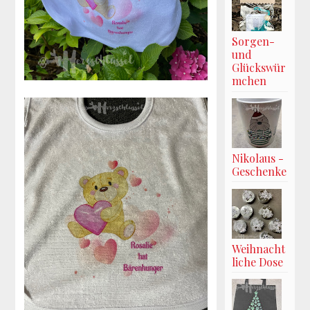
Sorgen-
und
Glückswür
mchen
Nikolaus -
Geschenke
Weihnacht
liche Dose