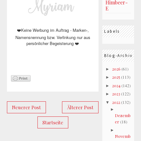
Himbeer-
E
❤️Keine Werbung im Auftrag - Marken-,
Labels
Namensnennung bzw. Verlinkung nur aus
persönlicher Begeisterung ❤️
Blog-Archiv
2026
(61)
►
2025
(113)
►
2024
(142)
►
2023
(122)
►
2022
(132)
▼
Neuerer Post
Älterer Post
►
Dezemb
er
(18)
Startseite
►
Novemb