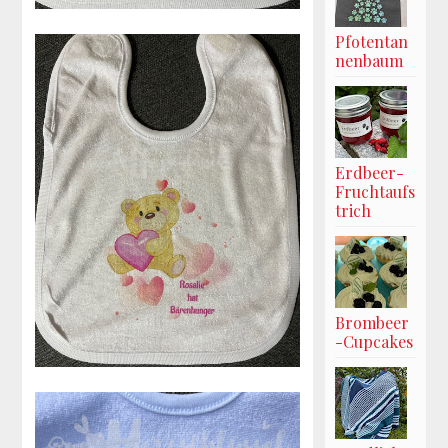
Pfotentan
nenbaum
Erdbeer-
Fruchtaufs
trich
Brombeer
-Cupcakes