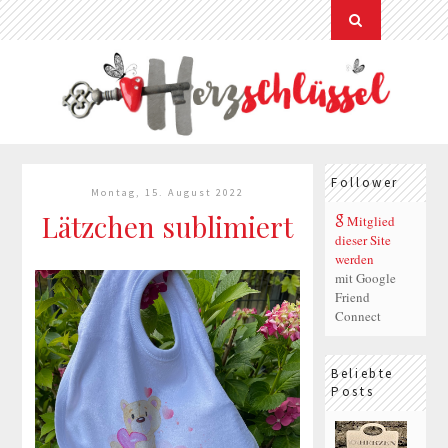
Follower
Montag, 15. August 2022
Lätzchen sublimiert
Mitglied
dieser Site
werden
mit Google
Friend
Connect
Beliebte
Posts