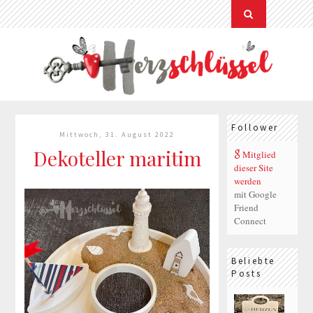
Follower
Mittwoch, 31. August 2022
Dekoteller maritim
Mitglied
dieser Site
werden
mit Google
Friend
Connect
Beliebte
Posts