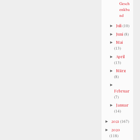
Gesch
enkba
nd
Juli
(10)
►
Juni
(8)
►
Mai
►
(13)
April
►
(13)
März
►
(8)
►
Februar
(7)
Januar
►
(14)
2021
(167)
►
2020
►
(118)