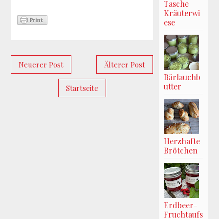
Tasche
Kräuterwi
ese
Neuerer Post
Älterer Post
Bärlauchb
utter
Startseite
Herzhafte
Brötchen
Erdbeer-
Fruchtaufs