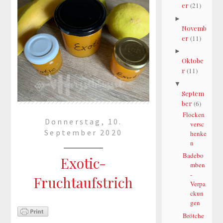
er
(21)
►
Novemb
er
(11)
►
Oktobe
r
(11)
▼
Septem
ber
(6)
Flocken
Donnerstag, 10.
versc
September 2020
henke
n
Badebo
Exotic-
mben
-
Fruchtaufstrich
Verpa
ckun
gen
Meist verarbeite ich heimische
Brötche