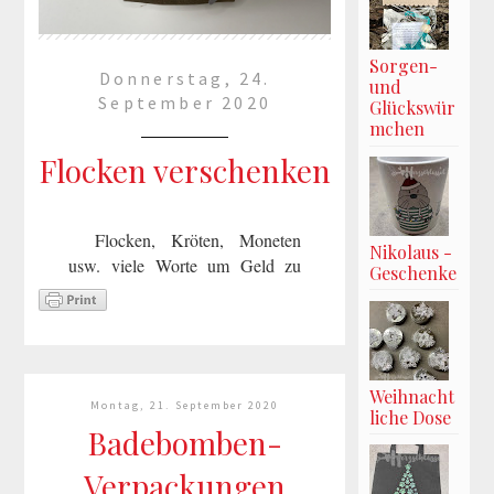
Sorgen-
Donnerstag, 24.
und
September 2020
Glückswür
mchen
Flocken verschenken
Flocken, Kröten, Moneten
Nikolaus -
usw. viele Worte um Geld zu
Geschenke
verschenken.Ich habe mal wieder
Flocken
verschenkt, Haferflocken, die ich
selbst geflockt habe. Ok, ich
gebe es zu im Innern war auch...
Weihnacht
Montag, 21. September 2020
liche Dose
Badebomben-
mehr lesen »
Verpackungen