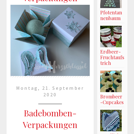
Pfotentan
nenbaum
Erdbeer-
Fruchtaufs
trich
Montag, 21. September
2020
Brombeer
-Cupcakes
Badebomben-
Verpackungen