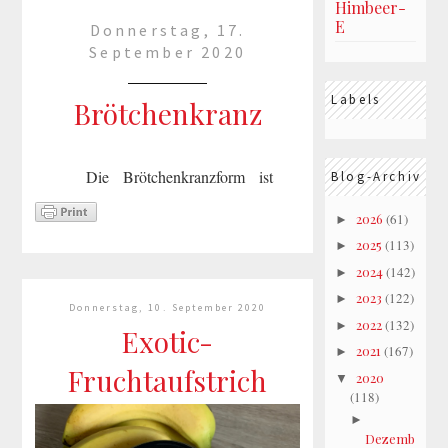
Himbeer-
E
Donnerstag, 17.
September 2020
Labels
Brötchenkranz
Die Brötchenkranzform ist
Blog-Archiv
wirklich toll, die Brötchen
2026
(61)
►
werden richtig schön fluffig
darinund außen schön
2025
(113)
►
kross. Dieses Mal habe ich das
2024
(142)
►
Rezeptvon Valesa
2023
(122)
►
Donnerstag, 10. September 2020
verwendet.Einen schönen
2022
(132)
►
Exotic-
Abend
2021
(167)
►
Fruchtaufstrich
2020
▼
mehr lesen »
(118)
►
Dezemb