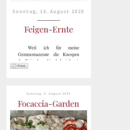
Sonntag, 16. August 2020
Feigen-Ernte
Weil ich für meine
Gemmomazerate die Knospen
der Feige brauchte, habe ich mir
eine Feige gepflanzt. Sie wächst
jetzt das 2. Jahr und
ist selbstbefruchtend und in
diesem Jahrhängt sie vol...
Samstag, 8. August 2020
mehr lesen »
Focaccia-Garden