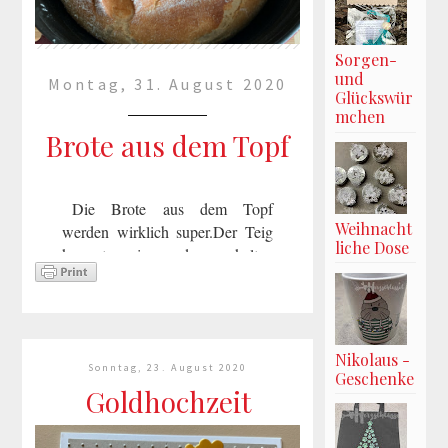
Sorgen-
und
Montag, 31. August 2020
Glückswür
mchen
Brote aus dem Topf
Die Brote aus dem Topf
Weihnacht
werden wirklich super.Der Teig
liche Dose
kommt in den kalten
Gußeisentopfund kommt dann in
den Backofen.Dadurch entfällt
das Schwaden, zum Schluss
entferne ich den Deckel,so be...
Nikolaus -
Sonntag, 23. August 2020
Geschenke
mehr lesen »
Goldhochzeit