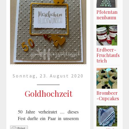
Pfotentan
nenbaum
Erdbeer-
Fruchtaufs
trich
Sonntag, 23. August 2020
Goldhochzeit
Brombeer
-Cupcakes
50 Jahre verheiratet .... dieses
Fest durfte ein Paar in unserem
Dorf feiern. Zum Glück spielte