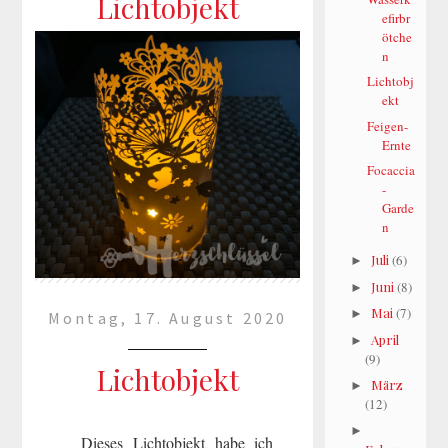
Lichtobjekt
efirbr
mehr lesen »
ötche
n
Lichtobj
ekt
Feigen-
Ernte
Focaccia
-
Garde
n
Juli
(6)
►
Juni
(8)
►
Mai
(7)
►
Montag, 17. August 2020
April
►
(9)
Lichtobjekt
März
►
(12)
►
Dieses Lichtobjekt habe ich