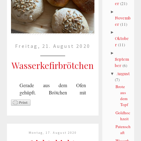
er
(21)
►
Novemb
er
(11)
►
Oktobe
r
(11)
Freitag, 21. August 2020
►
Septem
Wasserkefirbrötchen
ber
(6)
August
▼
(7)
Gerade aus dem Ofen
Brote
gehüpft. Brötchen mit
aus
dem
Wasserkefir. Ich finde sie total
Topf
lecker und sie halten auch sehr
Goldhoc
lange frisch.Kennt Ihr
hzeit
Wasserkefir? Ich mag das
Patensch
Getränk sehr gerne und dabei ist
aft
Montag, 17. August 2020
es...
Wasserk