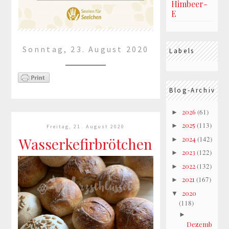
Himbeer-
E
Sonntag, 23. August 2020
Labels
Patenschaft
Blog-Archiv
2026
(61)
Ich weiß nicht jeder kann
►
einem Hund ein Zuhause
2025
(113)
►
Freitag, 21. August 2020
geben, doch man könnte wie ich
Wasserkefirbrötchen
2024
(142)
►
z. B. eine Patenschaft
2023
(122)
►
übernehmen.Oder vielleicht hat
2022
(132)
►
sich doch jemand in Tommy
2021
(167)
►
verliebt und möchte ihm ei...
2020
▼
(118)
mehr lesen »
►
Dezemb