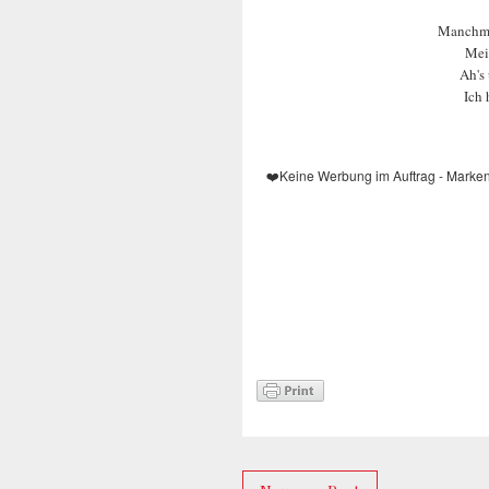
Manchma
Mei
Ah's 
Ich
❤️
Keine Werbung im Auftrag - Marke