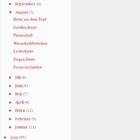
September
(6)
►
August
(7)
▼
Brote aus dem Topf
Goldhochzeit
Patenschaft
Wasserkefirbrötchen
Lichtobjekt
Feigen-Ernte
Focaccia-Garden
Juli
(6)
►
Juni
(8)
►
Mai
(7)
►
April
(9)
►
März
(12)
►
Februar
(9)
►
Januar
(11)
►
2019
(95)
►