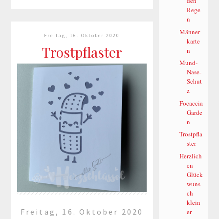
mit Dip. Ich habe einen
den
Rege
einfachen Focaccia-Teig
n
gemachtund diesen mit Gemü...
Männer
Freitag, 16. Oktober 2020
karte
mehr lesen »
Trostpflaster
n
Mund-
Nase-
Schut
z
Focaccia
Garde
n
Trostpfla
ster
Herzlich
en
Glück
wuns
ch
klein
Freitag, 16. Oktober 2020
er