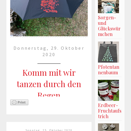
Sorgen-
und
Glückswür
mchen
Donnerstag, 29. Oktober
2020
Pfotentan
Komm mit wir
nenbaum
tanzen durch den
Regen
Erdbeer-
Fruchtaufs
Ja, es geht ..... man kann auch
trich
Schirme beplotten :-) Benutzt
habe ich hier die Datei von Tante
Sonntag, 25. Oktober 2020