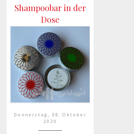
Shampoobar in der
mehr lesen »
Dose
Donnerstag, 08. Oktober
2020