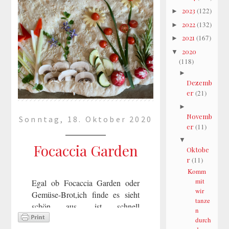
2023
(122)
►
2022
(132)
►
2021
(167)
►
2020
▼
(118)
►
Dezemb
er
(21)
►
Novemb
Sonntag, 18. Oktober 2020
er
(11)
▼
Focaccia Garden
Oktobe
r
(11)
Komm
mit
Egal ob Focaccia Garden oder
wir
Gemüse-Brot,ich finde es sieht
tanze
schön aus, ist schnell
n
gemachtund ist auch total lecker
durch