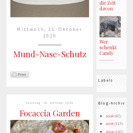
die Zeit
davon
Mittwoch, 21. Oktober
2020
Wer
schenkt
Mund-Nase-Schutz
Candy
............
Ich habe weitere Masken nach
Wunsch beplottet.Bleibt
Labels
weiterhin gesund
mehr lesen »
Blog-Archiv
Sonntag, 18. Oktober 2020
Focaccia Garden
2026
(62)
►
2025
(113)
►
2024
(142)
►