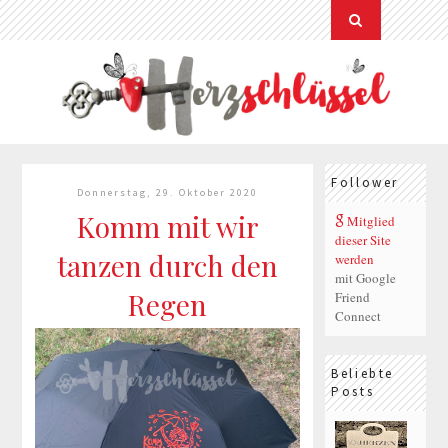
Follower
Donnerstag, 29. Oktober 2020
Komm mit wir
Mitglied
dieser Site
tanzen durch den
werden
mit Google
Regen
Friend
Connect
Beliebte
Posts