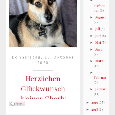
►
Septem
ber
(6)
August
►
(7)
Juli
(6)
►
Juni
(8)
►
Mai
(7)
►
April
►
(9)
Donnerstag, 15. Oktober
März
►
2020
(12)
►
Herzlichen
Februar
(9)
Glückwunsch
Januar
►
(11)
kleiner Charly
2019
(95)
►
2018
(1)
►
Heute wird Charly geschätzte