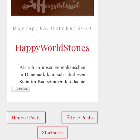
Montag, 05. Oktober 2020
HappyWorldStones
Als ich in unser Ferienhäuschen
in Dänemark kam sah ich diesen
Stein im Badezimmer. Ich dachte
mir, könnte ich auch mal wieder
machen. Gleichzeitig kam mir
ein Artikel in den Sinn, den ich
v...
Neuere Posts
Ältere Posts
mehr lesen »
Startseite