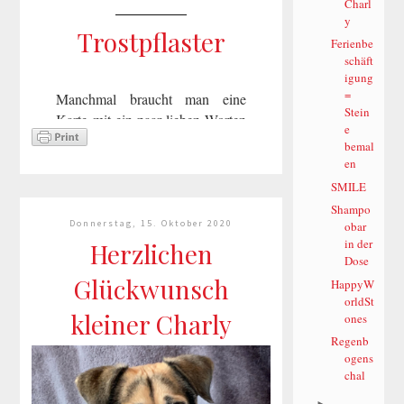
Charl
y
Trostpflaster
Ferienbe
schäft
igung
=
Manchmal braucht man eine
Stein
Karte mit ein paar lieben Worten
e
als Trostpflasteroder um "Alles
bemal
Gute" zu sagen. Als ich diese
en
Datei sah musste ich sie
SMILE
gleichplotten. Euch ein schönes
Shampo
und gesundes...
Donnerstag, 15. Oktober 2020
obar
in der
Herzlichen
Dose
mehr lesen »
Glückwunsch
HappyW
orldSt
kleiner Charly
ones
Regenb
ogens
chal