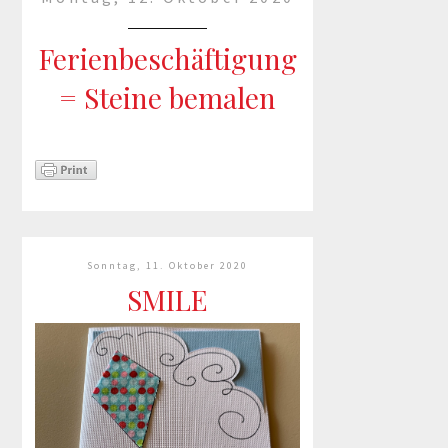
Ferienbeschäftigung
= Steine bemalen
In NRW sind nun Ferien und
die Kinder müssen wieder
beschäftigt werden.Wie wäre es
mit Steine bemalen? Zuerst
Steine suchen,dann diese
Sonntag, 11. Oktober 2020
bemalen und dann wieder
SMILE
auslegen. Ideal zum Bemalen...
mehr lesen »