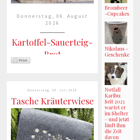
Brombeer
-Cupcakes
Donnerstag, 06. August
2026
Kartoffel-Sauerteig-
Nikolaus -
Brot
Geschenke
Ja, auch bei der Hitze wird
gebacken und der Sauerteig ist
total aufgegangen :-)
Notfall
Donnerstag, 30. Juli 2026
Karibu:
Tasche Kräuterwiese
Seit 2023
mehr lesen »
wartet er
im Shelter
– und jetzt
läuft ihm
die Zeit
davon