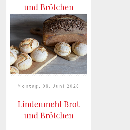
Traumhund übersehen? Er ist
und Brötchen
bildhübsch, hat eine tolle
Ausstrahlung ...
mehr lesen »
Montag, 08. Juni 2026
Lindenmehl Brot
und Brötchen