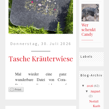
Wer
schenkt
Candy
............
Donnerstag, 30. Juli 2026
Tasche Kräuterwiese
Labels
Mal wieder eine ganz
Blog-Archiv
wunderbare Datei von Cora-
Design, die ich auf
2026
(62)
▼
meine Filztasche gestickt
August
▼
habe.Dazu habe ich mir dann
(2)
Notfall
noch einen passenden Namens-
Karib
Schlüsselanhänger gestickt. Dies