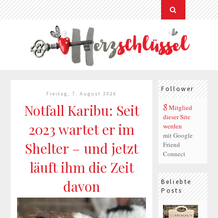
Follower
Freitag, 7. August 2026
Notfall Karibu: Seit
Mitglied
dieser Site
2023 wartet er im
werden
mit Google
Shelter – und jetzt
Friend
Connect
läuft ihm die Zeit
davon
Beliebte
Posts