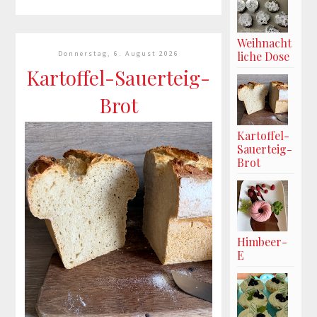
läuft ihm die Zeit
Weihnacht
davon
Donnerstag, 6. August 2026
liche Dose
Kartoffel-Sauerteig-
Er zieht nicht die Blicke auf sich,
Brot
weil er der Lauteste ist. Er
drängelt sich nicht nach vorne.
Kartoffel-
Karibu ist einfach da – mit
Sauerteig-
Brot
seinem sanften Blick, seinem
unendlich großen Herzen und
einer Se...
mehr lesen »
Himbeer-
E