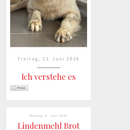
Freitag, 12. Juni 2026
Ich verstehe es
einfach nicht... 💔
Seit fast 3 Jahren bin ich nun die
stolze Patin von Karibu. 3 Jahre,
Montag, 8. Juni 2026
in denen ich mich jedes Mal
Lindenmehl Brot
frage: Warum wird dieser