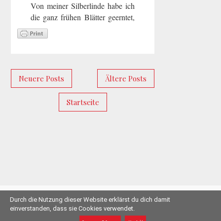
Von meiner Silberlinde habe ich
die ganz frühen Blätter geerntet,
getrocknet und gemahlen und
dem Brot als Streckmehl
beigegeben.Habt einen guten
Wochenstart
...
Neuere Posts
Ältere Posts
mehr lesen »
Startseite
Durch die Nutzung dieser Website erklärst du dich damit
© 2011-2019 Herzschlüssel.de |
Impressum
einverstanden, dass sie Cookies verwendet.