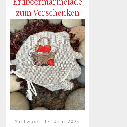
Erdbeermarmelade
zum Verschenken
...
mehr lesen »
Mittwoch, 17. Juni 2026