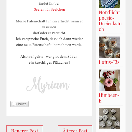
findet Ihr bei
Seelen für Seelchen
Nordlicht
poesie-
Meine Patenschaft für ihn erlischt wenn er
Dreieckstu
ausreisen
ch
darf oder er verstirbt.
Ich verspreche Euch, dass ich dann wieder
eine neue Patenschaft übernehmen werde.
Also auf gehts - wer gibt dem Süßen
Lotus-Eis
ein kuschliges Plätzchen?
Himbeer-
E
Neuerer Post
Älterer Post