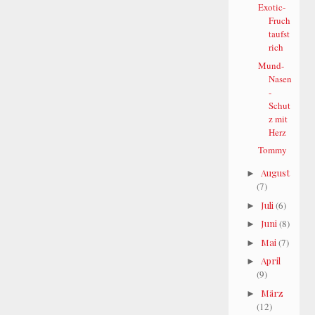
Exotic-
Fruch
taufst
rich
Mund-
Nasen
-
Schut
z mit
Herz
Tommy
August
►
(7)
Juli
(6)
►
Juni
(8)
►
Mai
(7)
►
April
►
(9)
März
►
(12)