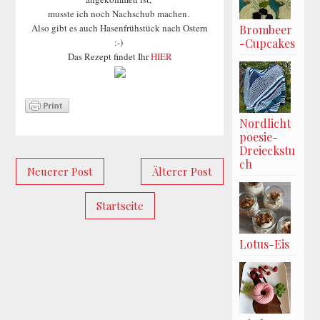
musste ich noch Nachschub machen.
Also gibt es auch Hasenfrühstück nach Ostern
Brombeer
:-)
-Cupcakes
Das Rezept findet Ihr
HIER
Nordlicht
poesie-
Dreieckstu
ch
Neuerer Post
Älterer Post
Startseite
Lotus-Eis