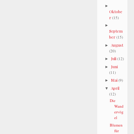
►
Oktobe
r
(15)
►
Septem
ber
(15)
August
►
(20)
Juli
(12)
►
Juni
►
(11)
Mai
(9)
►
April
▼
(12)
Die
Wand
ervög
el
Blumen
für