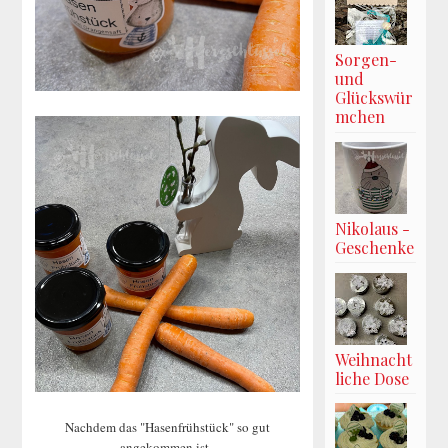
Sorgen-
und
Glückswür
mchen
Nikolaus -
Geschenke
Weihnacht
liche Dose
Nachdem das "Hasenfrühstück" so gut
angekommen ist,