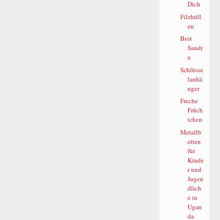
Dich
Filzhüll
en
Brot
Sandr
a
Schlüsse
lanhä
nger
Freche
Früch
tchen
Metallb
etten
für
Kinde
r und
Jugen
dlich
e in
Ugan
da