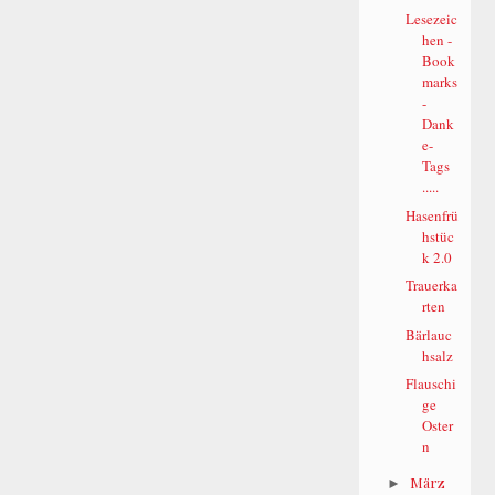
Lesezeic
hen -
Book
marks
-
Dank
e-
Tags
.....
Hasenfrü
hstüc
k 2.0
Trauerka
rten
Bärlauc
hsalz
Flauschi
ge
Oster
n
März
►