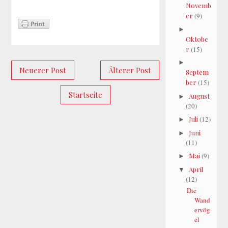
Novemb
er
(9)
►
Oktobe
r
(15)
►
Neuerer Post
Älterer Post
Septem
ber
(15)
Startseite
August
►
(20)
Juli
(12)
►
Juni
►
(11)
Mai
(9)
►
April
▼
(12)
Die
Wand
ervög
el