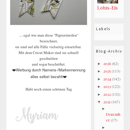
Lotus-Eis
Labels
.... egal wie man diese "Papierstreifen"
bezeichnet,
sie sind auf alle Fälle vielseitig einsetzbar.
Blog-Archiv
Mit dem Cricut Maker sind sie schnell
geschnitten
2026
(62)
►
und sogar beschriftet.
Werbung durch Namens-/Markennennung
❤️
2025
(113)
►
alles selbst bezahlt
❤️
2024
(142)
►
2023
(122)
►
Habt noch einen schönen Tag
2022
(132)
►
2021
(167)
▼
►
Dezemb
er
(17)
►