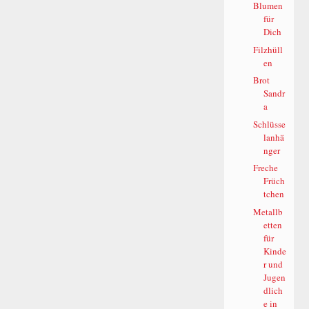
Blumen
für
Dich
Filzhüll
en
Brot
Sandr
a
Schlüsse
lanhä
nger
Freche
Früch
tchen
Metallb
etten
für
Kinde
r und
Jugen
dlich
e in