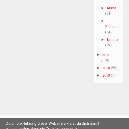
März
►
(14)
►
Februar
(14)
Januar
►
(19)
2020
►
(118)
2019
(95)
►
2018
(1)
►
Durch die Nutzung dieser Website erklärst du dich damit
© 2011-2019 Herzschlüssel.de |
Impressum
einverstanden, dass sie Cookies verwendet.