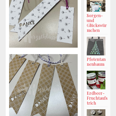
Sorgen-
und
Glückswür
mchen
Pfotentan
nenbaum
Erdbeer-
Fruchtaufs
trich