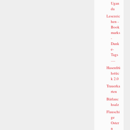
Ugan
da
Lesezeic
hen -
Book
marks
-
Dank
e-
Tags
.....
Hasenfrü
hstüc
k 2.0
Trauerka
rten
Bärlauc
hsalz
Flauschi
ge
Oster
n