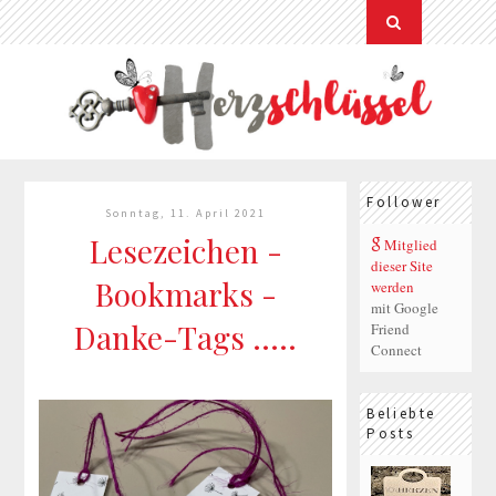
Follower
Sonntag, 11. April 2021
Lesezeichen -
Mitglied
dieser Site
Bookmarks -
werden
mit Google
Danke-Tags .....
Friend
Connect
Beliebte
Posts