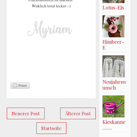
Wirklich total lecker :-)
Lotus-Eis
Himbeer-
E
Neujahrsw
unsch
Neuerer Post
Älterer Post
Kieskanne
........
Startseite