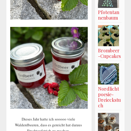
Pfotentan
nenbaum
Brombeer
-Cupcakes
Nordlicht
poesie-
Dreieckstu
ch
Dieses Jahr hatte ich sooooo viele
Walderdbeeren, dass es gereicht hat daraus
Fruchtaufstrich zu machen.