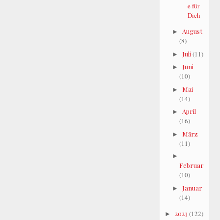
e für
Dich
August
►
(8)
Juli
(11)
►
Juni
►
(10)
Mai
►
(14)
April
►
(16)
März
►
(11)
►
Februar
(10)
Januar
►
(14)
2023
(122)
►