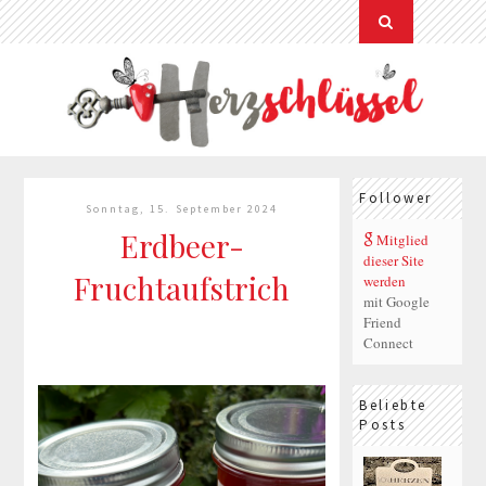
Follower
Sonntag, 15. September 2024
Erdbeer-
Mitglied
dieser Site
Fruchtaufstrich
werden
mit Google
Friend
Connect
Beliebte
Posts