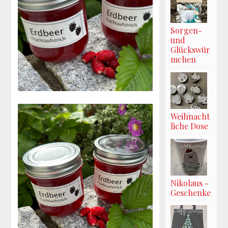
Sorgen-
und
Glückswür
mchen
Weihnacht
liche Dose
Nikolaus -
Geschenke