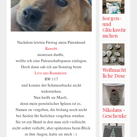
Sorgen-
und
Glückswür
mchen
Nachdem letzten Freitag mein Patenhund
Kenobi
ausreisen durfte,
wollte ich eine Patenschaftspause einlegen.
Doch dann sah ich am Sonntag beim
Weihnacht
Live aus Rumänien
liche Dose
RW 117
und konnte der Schmusebacke nicht
widerstehen.
Nun heißt sie Maoli,
denn mein persönlicher Spleen ist es,
Nikolaus -
Namen zu vergeben, die bislang noch nicht
Geschenke
bei Seelen für Seelchen vergeben wurden.
Sie ist ein Hund in den man sich vielleicht
nicht sofort verliebt, aber spätestens beim Blick
in ihre Augen, hatte sie mich :-)