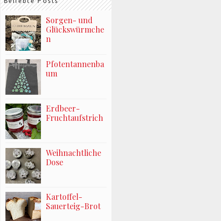
Beliebte Posts
Sorgen- und
Glückswürmche
n
Pfotentannenba
um
Erdbeer-
Fruchtaufstrich
Weihnachtliche
Dose
Kartoffel-
Sauerteig-Brot