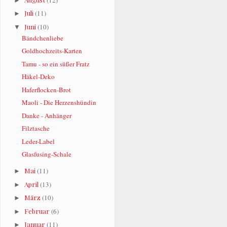
►
Juli
(11)
►
Juni
(10)
▼
Bändchenliebe
Goldhochzeits-Karten
Tamu - so ein süßer Fratz
Häkel-Deko
Haferflocken-Brot
Maoli - Die Herzenshündin
Danke - Anhänger
Filztasche
Leder-Label
Glasfusing-Schale
Mai
(11)
►
April
(13)
►
März
(10)
►
Februar
(6)
►
Januar
(11)
►