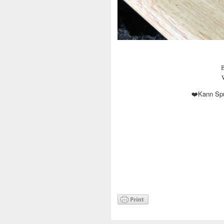
B
Kann Spu
❤️