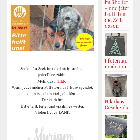
im Shelter
– und jetzt
läuft ihm
die Zeit
davon
Pfotentan
nenbaum
Seelen für Seelchen darf nicht sterben,
jeder Euro zählt.
Mehr dazu
HIER
Wenn jeder meiner Follower nur 1 Euro spendet,
dann ist schon viel geholfen.
Danke dafür.
Nikolaus -
Bitte teilt, leitet und erzählt es weiter.
Geschenke
Vielen lieben DANK