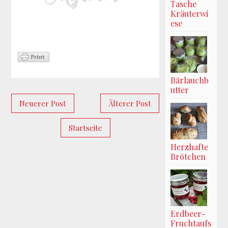
Tasche
Kräuterwi
ese
Bärlauchb
utter
Neuerer Post
Älterer Post
Startseite
Herzhafte
Brötchen
Erdbeer-
Fruchtaufs