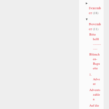
►
Dezemb
er
(18)
▼
Novemb
er
(11)
Bitte
helft
...........
......
Blümch
en-
Bagu
ette
1.
Adve
nt
Advents
zahle
n
Auf die