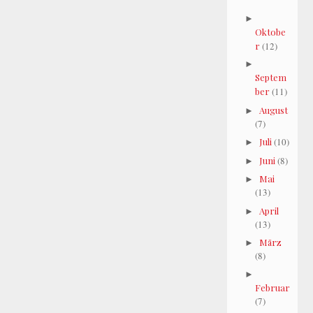
►
Oktobe
r
(12)
►
Septem
ber
(11)
August
►
(7)
Juli
(10)
►
Juni
(8)
►
Mai
►
(13)
April
►
(13)
März
►
(8)
►
Februar
(7)