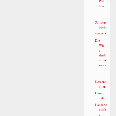
Plätzc
hen
...........
....
Spritzge
bäck
???????
Die
Wicht
el
sind
unter
wegs
...........
.......
Kerzenh
alter
Ohne
Titel
Häusche
nlieb
e