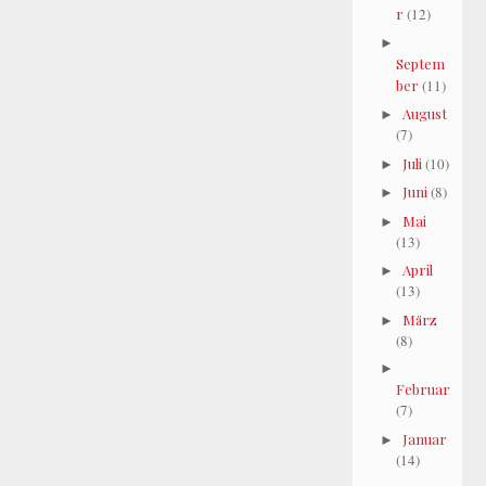
r
(12)
►
Septem
ber
(11)
August
►
(7)
Juli
(10)
►
Juni
(8)
►
Mai
►
(13)
April
►
(13)
März
►
(8)
►
Februar
(7)
Januar
►
(14)