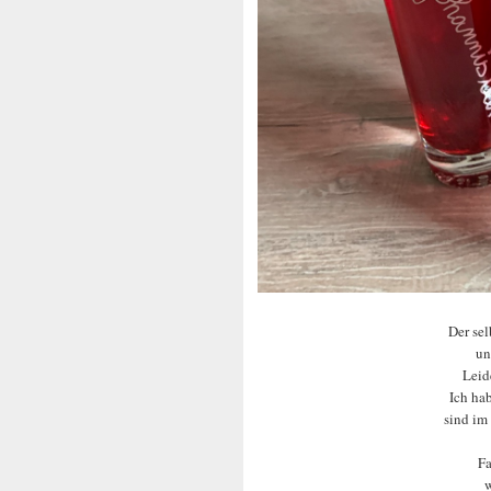
Der sel
un
Leid
Ich ha
sind im
Fa
w