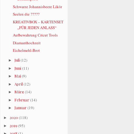
Schwarze Johannisbeere Likör
Seelen die ?????
KREATIVBOX – KARTENSET
„FÜR JEDEN ANLASS“
Aufbewahrung Cricut Tools
Diamanthochzeit
Eichelmehl-Brot
Juli
(12)
►
Juni
(11)
►
Mai
(9)
►
April
(12)
►
März
(14)
►
Februar
(14)
►
Januar
(19)
►
2020
(118)
►
2019
(95)
►
2018
(1)
►