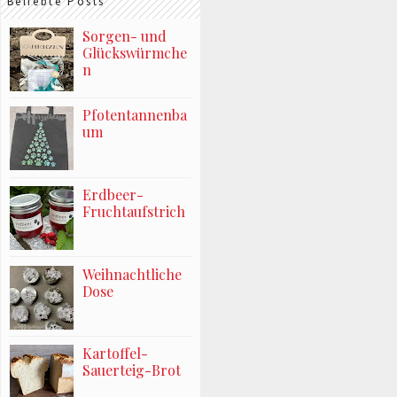
Beliebte Posts
Sorgen- und
Glückswürmche
n
Pfotentannenba
um
Erdbeer-
Fruchtaufstrich
Weihnachtliche
Dose
Kartoffel-
Sauerteig-Brot