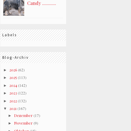
Candy ............
Labels
Blog-Archiv
2026
(62)
►
2025
(113)
►
2024
(142)
►
2023
(122)
►
2022
(132)
►
2021
(167)
▼
Dezember
(17)
►
November
(9)
►
Oktober
(15)