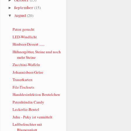
►
September
(15)
►
August
(20)
▼
Paten gesucht
LED-Windlicht
Himbeer-Dessert ......
Hühnergötter, Steine und noch
mehr Steine
Zucchini-Waffeln
Johannisbeer-Gelee
Trauerkarten
Filz-Tischsets
Handdesinfektion Beutelchen
Patenhündin Candy
Leckerlie-Beutel
Juhu - Puky ist vermittelt
Luftbefeuchter mit
Blumenplott