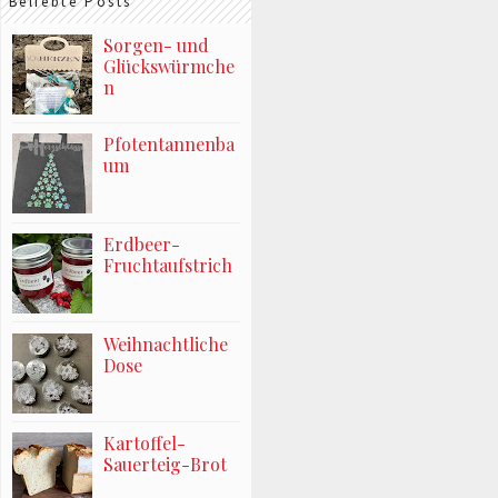
Beliebte Posts
Sorgen- und
Glückswürmche
n
Pfotentannenba
um
Erdbeer-
Fruchtaufstrich
Weihnachtliche
Dose
Kartoffel-
Sauerteig-Brot