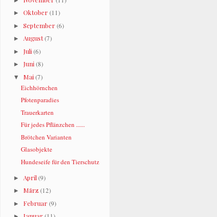
►
Oktober
(11)
►
September
(6)
►
August
(7)
►
Juli
(6)
►
Juni
(8)
►
Mai
(7)
▼
Eichhörnchen
Pfotenparadies
Trauerkarten
Für jedes Pflänzchen ......
Brötchen Varianten
Glasobjekte
Hundeseife für den Tierschutz
April
(9)
►
März
(12)
►
Februar
(9)
►
Januar
(11)
►