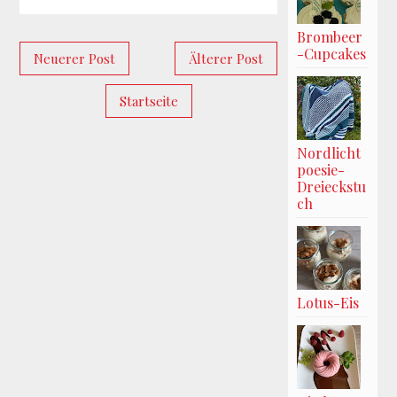
Brombeer
-Cupcakes
Neuerer Post
Älterer Post
Startseite
Nordlicht
poesie-
Dreieckstu
ch
Lotus-Eis