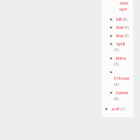
Anhä
nger
Juli
(8)
►
Juni
(6)
►
Mai
(5)
►
April
►
(7)
März
►
(5)
►
Februar
(4)
Januar
►
(6)
2018
(1)
►