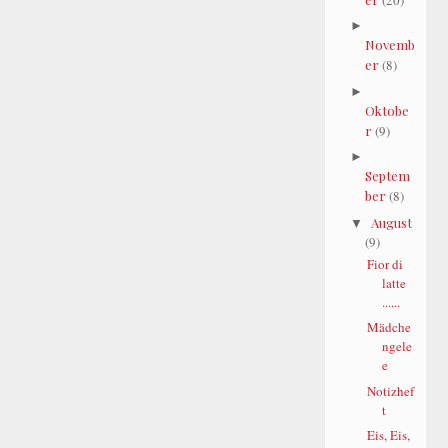
►
Novemb
er
(8)
►
Oktobe
r
(9)
►
Septem
ber
(8)
August
▼
(9)
Fior di
latte
......
Mädche
ngele
e
Notizhef
t
Eis, Eis,