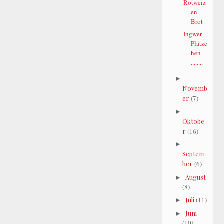
Rotweiz
en-
Brot
Ingwer-
Plätzc
hen
........
►
Novemb
er
(7)
►
Oktobe
r
(16)
►
Septem
ber
(6)
August
►
(8)
Juli
(11)
►
Juni
►
(10)