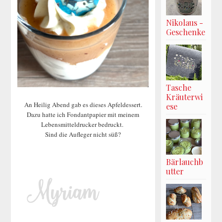
Nikolaus -
Geschenke
Tasche
Kräuterwi
An Heilig Abend gab es dieses Apfeldessert.
ese
Dazu hatte ich Fondantpapier mit meinem
Lebensmitteldrucker bedruckt.
Sind die Aufleger nicht süß?
Bärlauchb
utter