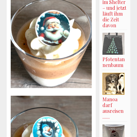
im Shelter
– und jetzt
läuft ihm
die Zeit
davon
Pfotentan
nenbaum
Manoa
darf
ausreisen
......