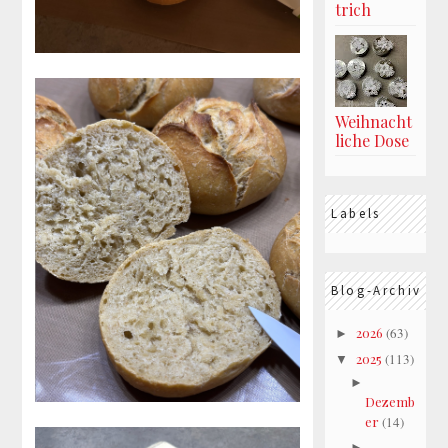
trich
Weihnacht
liche Dose
Labels
Blog-Archiv
2026
(63)
►
2025
(113)
▼
►
Dezemb
er
(14)
►