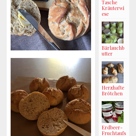
Tasche
Kräuterwi
ese
Bärlauchb
utter
Herzhafte
Brötchen
Erdbeer-
Fruchtaufs