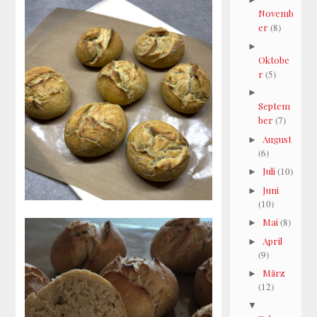
Novemb
er
(8)
►
Oktobe
r
(5)
►
Septem
ber
(7)
August
►
(6)
Juli
(10)
►
Juni
►
(10)
Mai
(8)
►
April
►
(9)
März
►
(12)
▼