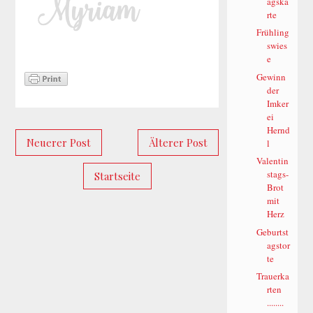
agska
rte
Frühling
swies
e
Gewinn
der
Imker
ei
Hernd
Neuerer Post
Älterer Post
l
Valentin
stags-
Startseite
Brot
mit
Herz
Geburtst
agstor
te
Trauerka
rten
........