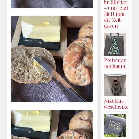
im Shelter
– und jetzt
läuft ihm
die Zeit
davon
Pfotentan
nenbaum
Nikolaus -
Geschenke