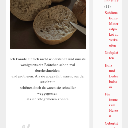
Februar
(11)
Sublima
tions-
Mater
ialpa
ket zu
verka
ufen
Grabplat
ten
Ich konnte einfach nicht widerstehen und musste
wenigstens ein Brötchen schon mal
Holz-
durchschneiden
und
Leder
und probieren. Als sie abgekühlt waren, war der
balsa
Anschnitt
m
schöner, doch da waren sie schneller
weggegessen
Für
als ich fotografieren konnte.
imme
r im
Herze
n
Geburtst