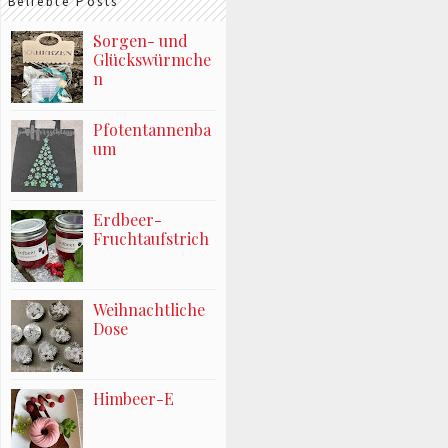
Beliebte Posts
Sorgen- und
Glückswürmche
n
Pfotentannenba
um
Erdbeer-
Fruchtaufstrich
Weihnachtliche
Dose
Himbeer-E