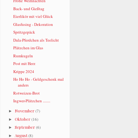
Frohe Weihnachten
Back- und Gießtag
Eierlikör mit viel Glück
Glasfusing - Dekoration
Spritzgepäck
Dala-Pferdchen als Teelicht
Plätzchen im Glas
Rumkugeln
Post mit Herz
Krippe 2024
Ho Ho Ho - Geldgeschenk mal
anders
Rotweizen-Brot
Ingwer-Plätzchen ........
November
(7)
►
Oktober
(16)
►
September
(6)
►
August
(8)
►