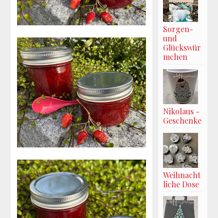
Sorgen-
und
Glückswür
mchen
Nikolaus -
Geschenke
Weihnacht
liche Dose