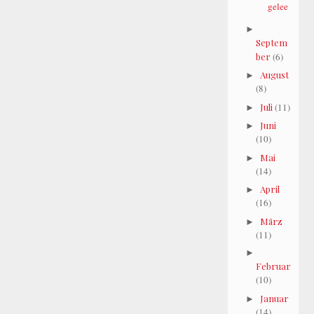
gelee
►
Septem
ber
(6)
August
►
(8)
Juli
(11)
►
Juni
►
(10)
Mai
►
(14)
April
►
(16)
März
►
(11)
►
Februar
(10)
Januar
►
(14)