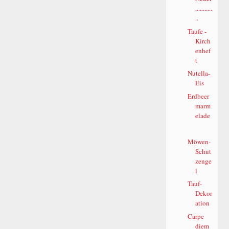
...........
..
Taufe -
Kirch
enhef
t
Nutella-
Eis
Erdbeer
marm
elade
Möwen-
Schut
zenge
l
Tauf-
Dekor
ation
Carpe
diem