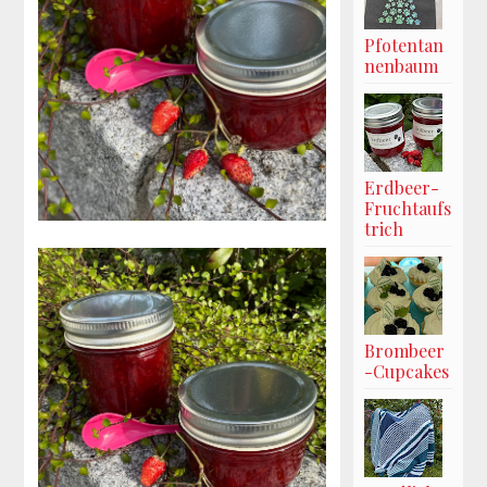
Pfotentan
nenbaum
Erdbeer-
Fruchtaufs
trich
Brombeer
-Cupcakes