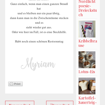
Nordlicht
Ganz einfach, wenn man einen ganzen Strauß
poesie-
hat
Dreieckstu
und es bleiben nur ein paar übrig,
ch
dann kann man in die Zwischenräume stecken
und es
sieht wieder gut aus.
Oder wie hier im Fall, ist es eine Steckhilfe.
Kribbelbra
Habt noch einen schönen Restsonntag
use
Lotus-Eis
Kartoffel-
Sauerteig-