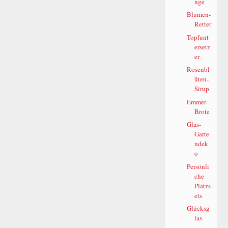
nge
Blumen-
Retter
Topfunt
ersetz
er
Rosenbl
üten-
Sirup
Emmer-
Brote
Glas-
Garte
ndek
o
Persönli
che
Platzs
ets
Glücksg
las