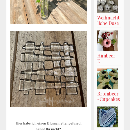
Weihnacht
liche Dose
Himbeer-
E
Brombeer
-Cupcakes
Hier habe ich einen Blumenretter gefused.
Kennt Ihr nicht?