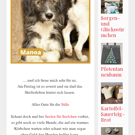
Sorgen-
und
Glückswür
mchen
Pfotentan
nenbaum
.... und ich freue mich sehr für sic.
Am Freitag ist es soweit und sie darf das
Shelterleben hinter sich lassen.
Alles Gute für die
Süße
Kartoffel-
Sauerteig-
Schaut doch mal bei
Seelen für Seelchen
vorbei,
Brot
es gibt noch so viele Hunde, die auf ein warmes
Körbchen warten oder schaut wie man sogar
ohne Geld den Hunden helfen kann.