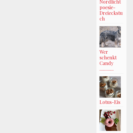
Nordlicht
poesie-
Dreieckstu
ch
Wer
schenkt
Candy
............
Lotus-Eis