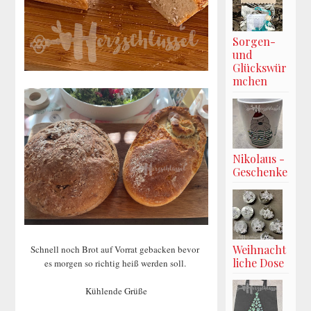
Sorgen-
und
Glückswür
mchen
Nikolaus -
Geschenke
Weihnacht
Schnell noch Brot auf Vorrat gebacken bevor
liche Dose
es morgen so richtig heiß werden soll.
Kühlende Grüße