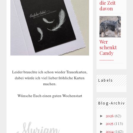
die Zeit
davon
Wer
schenkt
Candy
............
Leider brauchte ich schon wieder Trauerkarten,
dabei würde ich viel lieber fröhliche Karten
Labels
machen.
Wünsche Euch einen guten Wochenstart
Blog-Archiv
2026
(62)
►
2025
(113)
►
2024
(142)
►