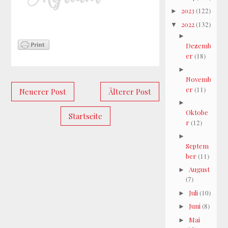
2023
(122)
►
2022
(132)
▼
►
Dezemb
er
(18)
►
Novemb
er
(11)
Neuerer Post
Älterer Post
►
Oktobe
Startseite
r
(12)
►
Septem
ber
(11)
August
►
(7)
Juli
(10)
►
Juni
(8)
►
Mai
►