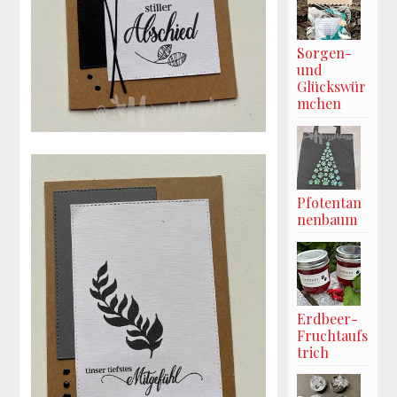
Sorgen-
und
Glückswür
mchen
Pfotentan
nenbaum
Erdbeer-
Fruchtaufs
trich