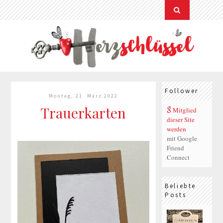
Follower
Montag, 21. März 2022
Trauerkarten
Mitglied
dieser Site
werden
mit Google
Friend
Connect
Beliebte
Posts