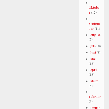
►
Oktobe
r
(12)
►
Septem
ber
(11)
August
►
(7)
Juli
(10)
►
Juni
(8)
►
Mai
►
(13)
April
►
(13)
März
►
(8)
►
Februar
(7)
Januar
▼