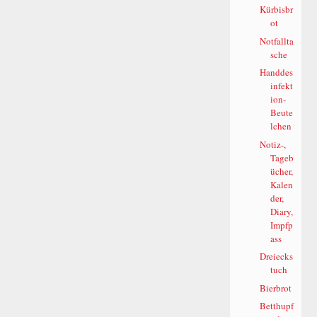
Kürbisbr
ot
Notfallta
sche
Handdes
infekt
ion-
Beute
lchen
Notiz-,
Tageb
ücher,
Kalen
der,
Diary,
Impfp
ass
Dreiecks
tuch
Bierbrot
Betthupf