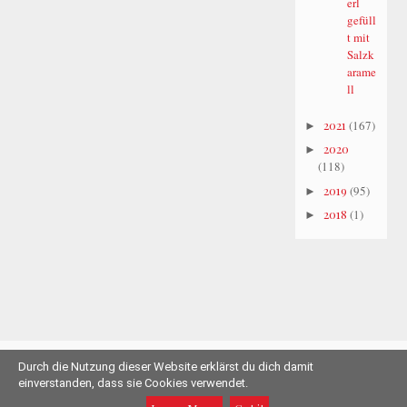
erl
gefüll
t mit
Salzk
arame
ll
2021
(167)
►
2020
►
(118)
2019
(95)
►
2018
(1)
►
Durch die Nutzung dieser Website erklärst du dich damit
© 2011-2019 Herzschlüssel.de |
Impressum
einverstanden, dass sie Cookies verwendet.