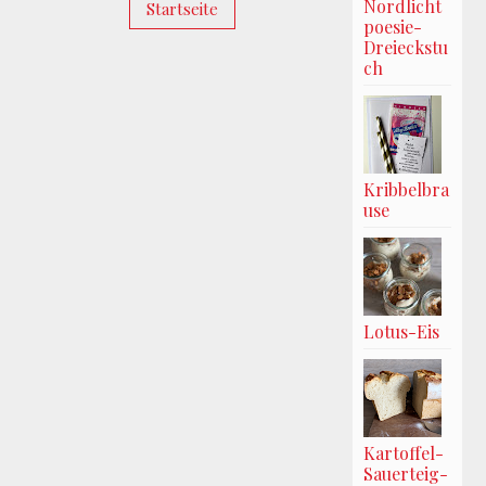
Nordlicht
Startseite
poesie-
Dreieckstu
ch
Kribbelbra
use
Lotus-Eis
Kartoffel-
Sauerteig-