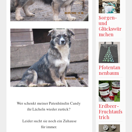
Sorgen-
und
Glückswür
mchen
Pfotentan
nenbaum
Wer schenkt meiner Patenhündin Candy
Erdbeer-
ihr Lächeln wieder zurück?
Fruchtaufs
trich
Leider sucht sie noch ein Zuhause
für immer.