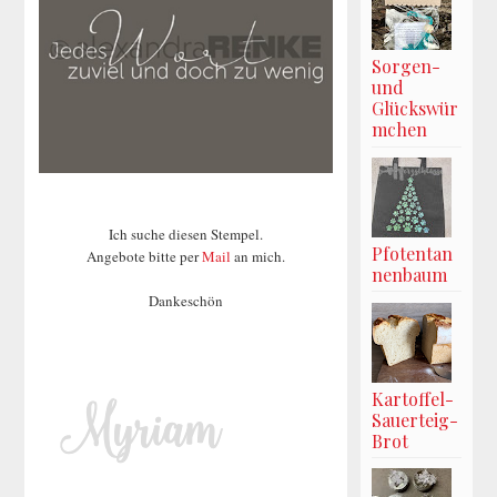
Sorgen-
und
Glückswür
mchen
Ich suche diesen Stempel.
Pfotentan
Angebote bitte per
Mail
an mich.
nenbaum
Dankeschön
Kartoffel-
Sauerteig-
Brot