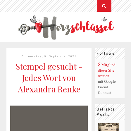
Follower
Donnerstag, 9. September 2021
Stempel gesucht -
Mitglied
dieser Site
Jedes Wort von
werden
mit Google
Alexandra Renke
Friend
Connect
Beliebte
Posts