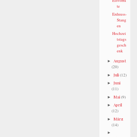
Eisvorrä
te
Erdnuss-
Stang
en
Hochzei
tstags
gesch
enk
August
►
(20)
Juli
(12)
►
Juni
►
(11)
Mai
(9)
►
April
►
(12)
März
►
(14)
►