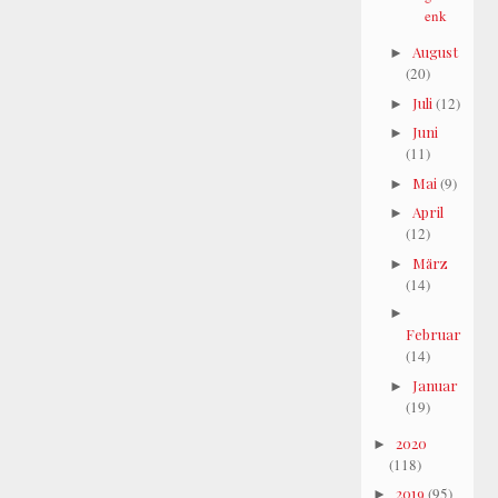
enk
August
►
(20)
Juli
(12)
►
Juni
►
(11)
Mai
(9)
►
April
►
(12)
März
►
(14)
►
Februar
(14)
Januar
►
(19)
2020
►
(118)
2019
(95)
►