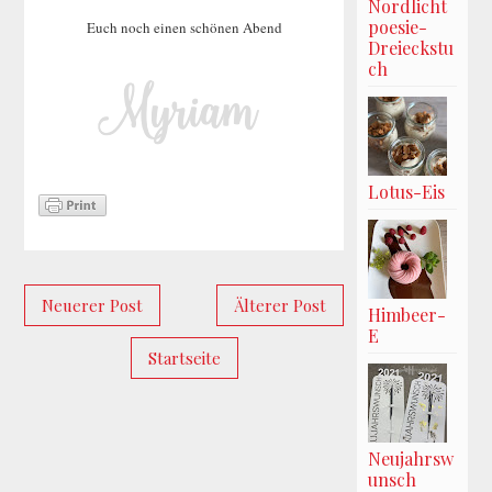
Nordlicht
poesie-
Euch noch einen schönen Abend
Dreieckstu
ch
Lotus-Eis
Neuerer Post
Älterer Post
Himbeer-
E
Startseite
Neujahrsw
unsch