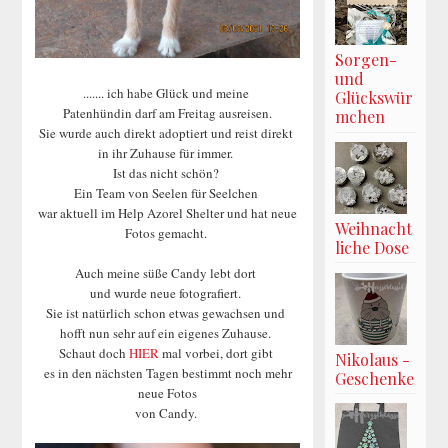
Sorgen-
und
....... ich habe Glück und meine
Glückswür
Patenhündin darf am Freitag ausreisen.
mchen
Sie wurde auch direkt adoptiert und reist direkt
in ihr Zuhause für immer.
Ist das nicht schön?
Ein Team von Seelen für Seelchen
war aktuell im Help Azorel Shelter und hat neue
Weihnacht
Fotos gemacht.
liche Dose
Auch meine süße Candy lebt dort
und wurde neue fotografiert.
Sie ist natürlich schon etwas gewachsen und
hofft nun sehr auf ein eigenes Zuhause.
Schaut doch
HIER
mal vorbei, dort gibt
Nikolaus -
es in den nächsten Tagen bestimmt noch mehr
Geschenke
neue Fotos
von Candy.