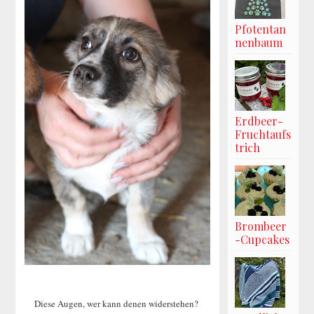
Pfotentan
nenbaum
Erdbeer-
Fruchtaufs
trich
Brombeer
-Cupcakes
Diese Augen, wer kann denen widerstehen?