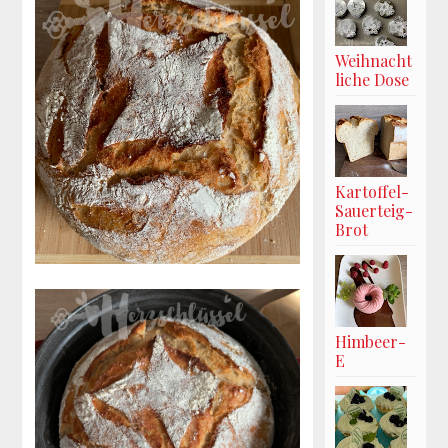
Weihnacht
liche Dose
Kartoffel-
Sauerteig-
Brot
Himbeer-
E