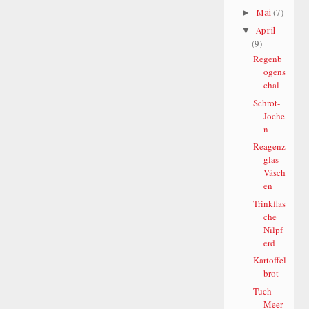
Mai
(7)
►
April
▼
(9)
Regenb
ogens
chal
Schrot-
Joche
n
Reagenz
glas-
Väsch
en
Trinkflas
che
Nilpf
erd
Kartoffel
brot
Tuch
Meer