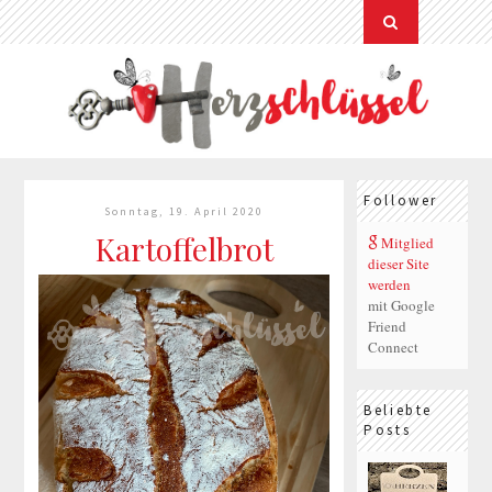
Follower
Sonntag, 19. April 2020
Kartoffelbrot
Mitglied
dieser Site
werden
mit Google
Friend
Connect
Beliebte
Posts