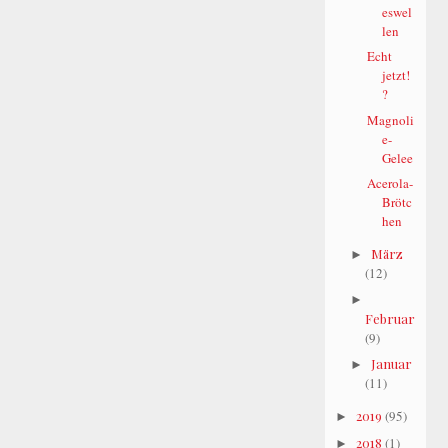
eswel
len
Echt
jetzt!
?
Magnoli
e-
Gelee
Acerola-
Brötc
hen
März
►
(12)
►
Februar
(9)
Januar
►
(11)
2019
(95)
►
2018
(1)
►