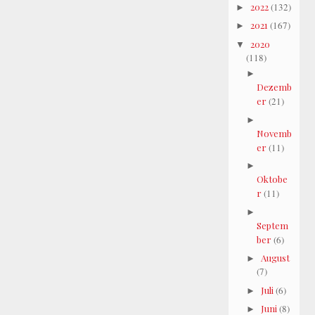
2022
(132)
►
2021
(167)
►
2020
▼
(118)
►
Dezemb
er
(21)
►
Novemb
er
(11)
►
Oktobe
r
(11)
►
Septem
ber
(6)
August
►
(7)
Juli
(6)
►
Juni
(8)
►