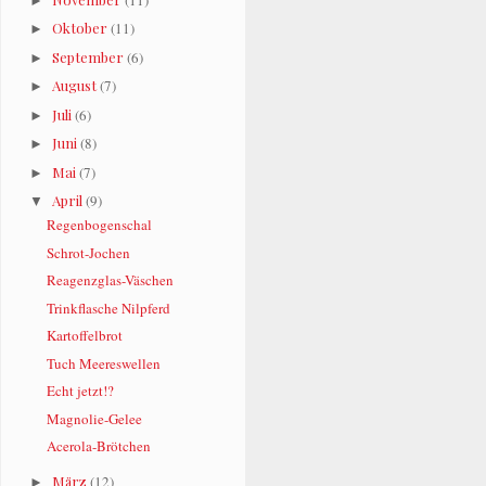
►
Oktober
(11)
►
September
(6)
►
August
(7)
►
Juli
(6)
►
Juni
(8)
►
Mai
(7)
►
April
(9)
▼
Regenbogenschal
Schrot-Jochen
Reagenzglas-Väschen
Trinkflasche Nilpferd
Kartoffelbrot
Tuch Meereswellen
Echt jetzt!?
Magnolie-Gelee
Acerola-Brötchen
März
(12)
►