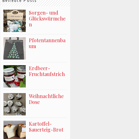
Beliebte Posts
Sorgen- und
Glückswürmche
n
Pfotentannenba
um
Erdbeer-
Fruchtaufstrich
Weihnachtliche
Dose
Kartoffel-
Sauerteig-Brot