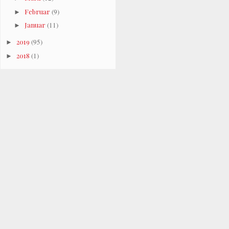
Februar
(9)
►
Januar
(11)
►
2019
(95)
►
2018
(1)
►