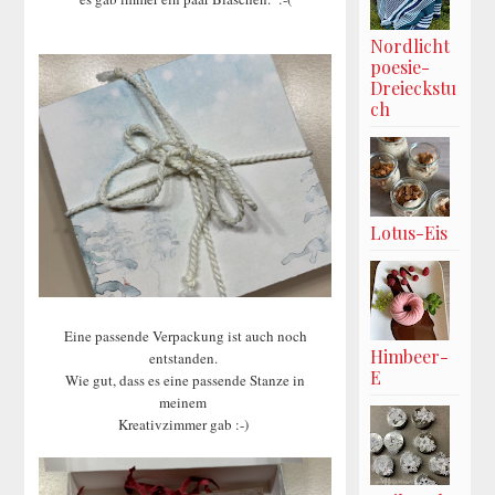
Nordlicht
poesie-
Dreieckstu
ch
Lotus-Eis
Eine passende Verpackung ist auch noch
Himbeer-
entstanden.
E
Wie gut, dass es eine passende Stanze in
meinem
Kreativzimmer gab :-)