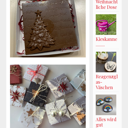
Weihnacht
liche Dose
Kieskanne
........
Reagenzgl
as-
Väschen
Alles wird
gut