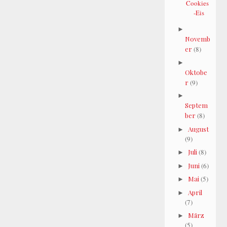
Cookies
-Eis
►
Novemb
er
(8)
►
Oktobe
r
(9)
►
Septem
ber
(8)
August
►
(9)
Juli
(8)
►
Juni
(6)
►
Mai
(5)
►
April
►
(7)
März
►
(5)