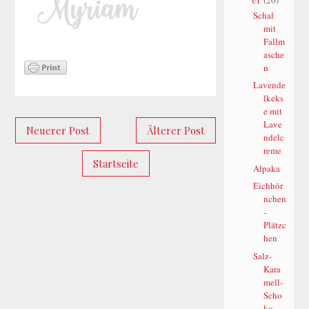
Schal
mit
Fallm
asche
n
Lavende
lkeks
e mit
Lave
Neuerer Post
Älterer Post
ndelc
reme
Startseite
Alpaka
Eichhör
nchen
-
Plätzc
hen
Salz-
Kara
mell-
Scho
ko-