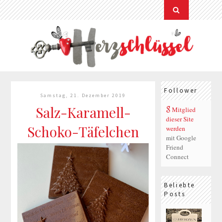
Follower
Samstag, 21. Dezember 2019
Salz-Karamell-
Mitglied
dieser Site
Schoko-Täfelchen
werden
mit Google
Friend
Connect
Beliebte
Posts