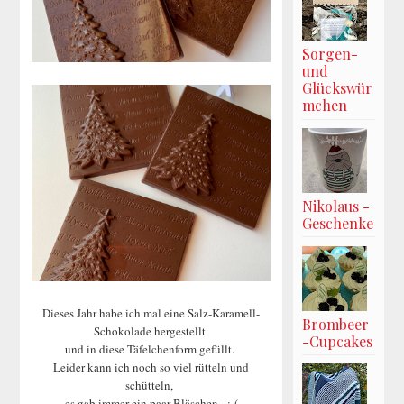
Sorgen-
und
Glückswür
mchen
Nikolaus -
Geschenke
Dieses Jahr habe ich mal eine Salz-Karamell-
Brombeer
Schokolade hergestellt
-Cupcakes
und in diese Täfelchenform gefüllt.
Leider kann ich noch so viel rütteln und
schütteln,
es gab immer ein paar Bläschen. :-(