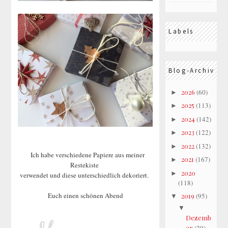
Labels
Blog-Archiv
2026
(60)
►
2025
(113)
►
2024
(142)
►
2023
(122)
►
2022
(132)
►
Ich habe verschiedene Papiere aus meiner
2021
(167)
►
Restekiste
2020
►
verwendet und diese unterschiedlich dekoriert.
(118)
Euch einen schönen Abend
2019
(95)
▼
▼
Dezemb
er
(20)