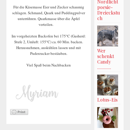
Nordlicht
poesie-
Für die Käsemasse Eier und Zucker schaumig
Dreieckstu
schlagen. Schmand, Quark und Puddingpulver
ch
unterrühren. Quarkmasse über die Äpfel
verteilen.
Im vorgeheizten Backofen bei 175°C (Gasherd:
Stufe 2, Umluft: 155°C) ca. 60 Min. backen.
Herausnehmen, auskühlen lassen und mit
Wer
Puderzucker bestäuben.
schenkt
Candy
Viel Spaß beim Nachbacken
............
Lotus-Eis