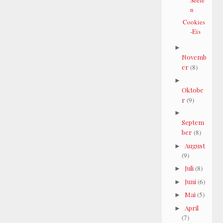
n
Cookies
-Eis
►
Novemb
er
(8)
►
Oktobe
r
(9)
►
Septem
ber
(8)
August
►
(9)
Juli
(8)
►
Juni
(6)
►
Mai
(5)
►
April
►
(7)