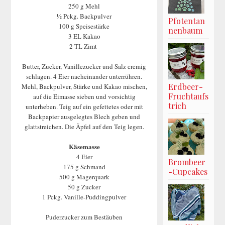
250 g Mehl
½ Pckg. Backpulver
Pfotentan
100 g Speisestärke
nenbaum
3 EL Kakao
2 TL Zimt
Butter, Zucker, Vanillezucker und Salz cremig
schlagen. 4 Eier nacheinander unterrühren.
Erdbeer-
Mehl, Backpulver, Stärke und Kakao mischen,
Fruchtaufs
auf die Eimasse sieben und vorsichtig
trich
unterheben. Teig auf ein gefettetes oder mit
Backpapier ausgelegtes Blech geben und
glattstreichen. Die Äpfel auf den Teig legen.
Käsemasse
4 Eier
Brombeer
175 g Schmand
-Cupcakes
500 g Magerquark
50 g Zucker
1 Pckg. Vanille-Puddingpulver
Puderzucker zum Bestäuben