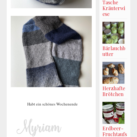
Tasche
Kräuterwi
ese
Bärlauchb
utter
Herzhafte
Brötchen
Habt ein schönes Wochenende
Erdbeer-
Fruchtaufs