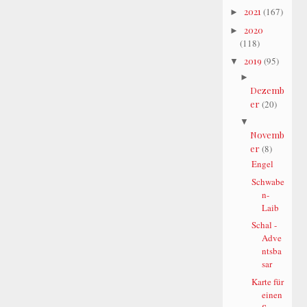
2021
(167)
►
2020
►
(118)
2019
(95)
▼
►
Dezemb
er
(20)
▼
Novemb
er
(8)
Engel
Schwabe
n-
Laib
Schal -
Adve
ntsba
sar
Karte für
einen