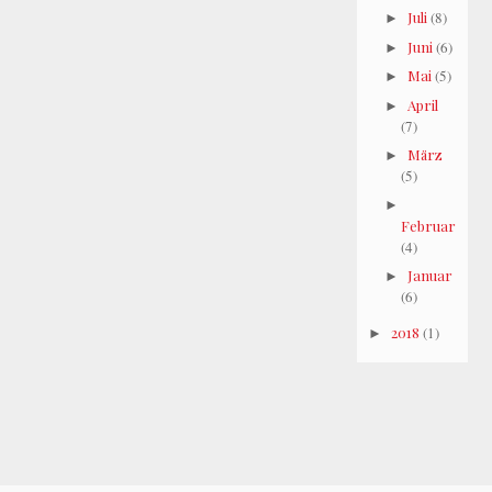
Juli
(8)
►
Juni
(6)
►
Mai
(5)
►
April
►
(7)
März
►
(5)
►
Februar
(4)
Januar
►
(6)
2018
(1)
►