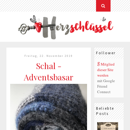
Follower
Freitag, 22. November 2019
Schal -
Mitglied
dieser Site
Adventsbasar
werden
mit Google
Friend
Connect
Beliebte
Posts