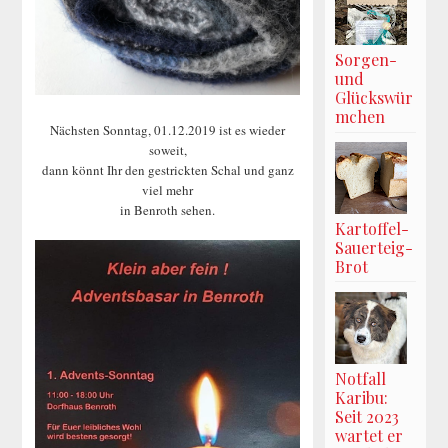
Sorgen-
und
Glückswür
mchen
Nächsten Sonntag, 01.12.2019 ist es wieder
soweit,
dann könnt Ihr den gestrickten Schal und ganz
viel mehr
in Benroth sehen.
Kartoffel-
Sauerteig-
Brot
Notfall
Karibu:
Seit 2023
wartet er