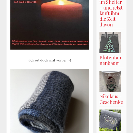
im Shelter
– und jetzt
läuft ihm
die Zeit
davon
Pfotentan
Schaut doch mal vorbei :-)
nenbaum
Nikolaus -
Geschenke