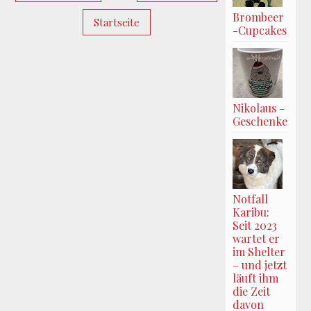
Brombeer
Startseite
-Cupcakes
Nikolaus -
Geschenke
Notfall
Karibu:
Seit 2023
wartet er
im Shelter
– und jetzt
läuft ihm
die Zeit
davon