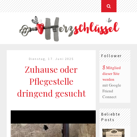
Follower
Dienstag, 17. Juni 2025
Zuhause oder
Mitglied
dieser Site
Pflegestelle
werden
mit Google
dringend gesucht
Friend
Connect
Beliebte
Posts