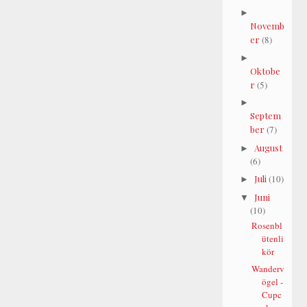
►
Novemb
er
(8)
►
Oktobe
r
(5)
►
Septem
ber
(7)
August
►
(6)
Juli
(10)
►
Juni
▼
(10)
Rosenbl
ütenli
kör
Wanderv
ögel -
Cupc