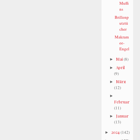
Muffi
ns
Brillenp
utztü
cher
Makram
ee-
Engel
Mai
(8)
►
April
►
(9)
März
►
(12)
►
Februar
(11)
Januar
►
(13)
2024
(142)
►