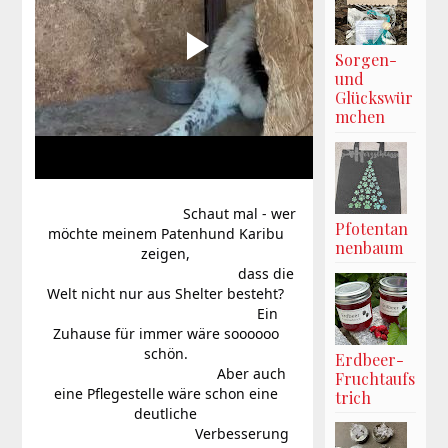
Sorgen-
und
Glückswür
mchen
                                     Schaut mal - wer 
Pfotentan
möchte meinem Patenhund Karibu 
nenbaum
zeigen, 
                                                  dass die 
Welt nicht nur aus Shelter besteht? 
                                                   Ein 
Zuhause für immer wäre soooooo 
schön. 
Erdbeer-
                                           Aber auch 
Fruchtaufs
eine Pflegestelle wäre schon eine 
trich
deutliche 
                                      Verbesserung 