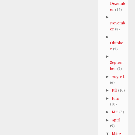
Dezemb
er
(14)
►
Novemb
er
(8)
►
Oktobe
r
(5)
►
Septem
ber
(7)
August
►
(6)
Juli
(10)
►
Juni
►
(10)
Mai
(8)
►
April
►
(9)
März
▼