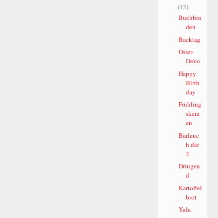
(12)
Buchbin
den
Backtag
Oster-
Deko
Happy
Birth
day
Frühling
skerz
en
Bärlauc
h die
2.
Dringen
d
Kartoffel
brot
Yula