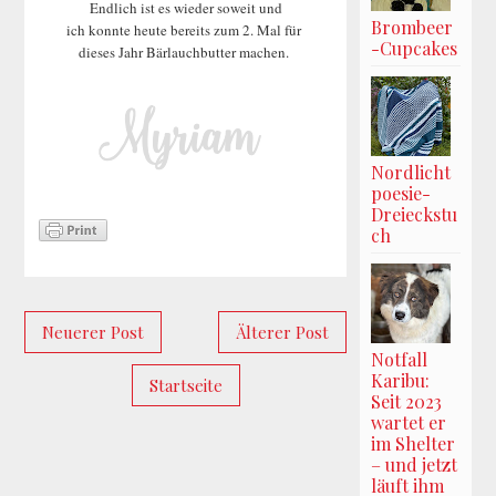
Endlich ist es wieder soweit und
Brombeer
ich konnte heute bereits zum 2. Mal für
-Cupcakes
dieses Jahr Bärlauchbutter machen.
Nordlicht
poesie-
Dreieckstu
ch
Neuerer Post
Älterer Post
Notfall
Karibu:
Startseite
Seit 2023
wartet er
im Shelter
– und jetzt
läuft ihm