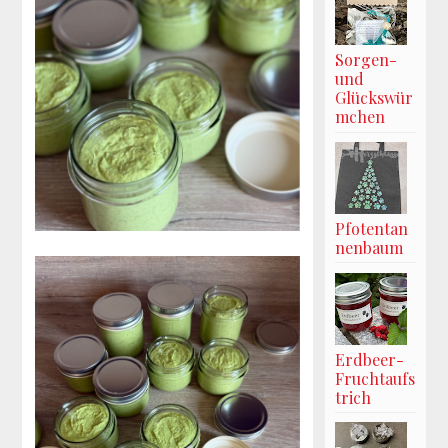
Sorgen-
und
Glückswür
mchen
Pfotentan
nenbaum
Erdbeer-
Fruchtaufs
trich