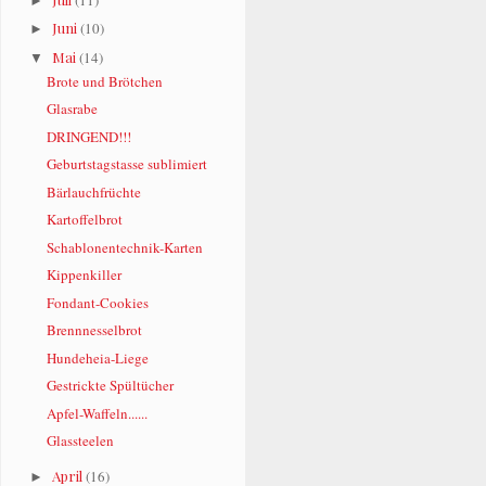
►
Juni
(10)
►
Mai
(14)
▼
Brote und Brötchen
Glasrabe
DRINGEND!!!
Geburtstagstasse sublimiert
Bärlauchfrüchte
Kartoffelbrot
Schablonentechnik-Karten
Kippenkiller
Fondant-Cookies
Brennnesselbrot
Hundeheia-Liege
Gestrickte Spültücher
Apfel-Waffeln......
Glassteelen
April
(16)
►