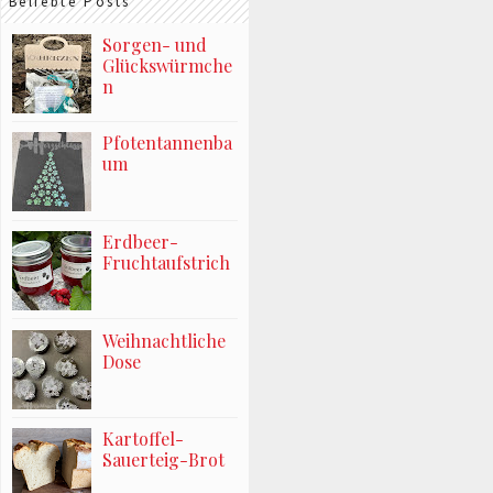
Beliebte Posts
Sorgen- und
Glückswürmche
n
Pfotentannenba
um
Erdbeer-
Fruchtaufstrich
Weihnachtliche
Dose
Kartoffel-
Sauerteig-Brot