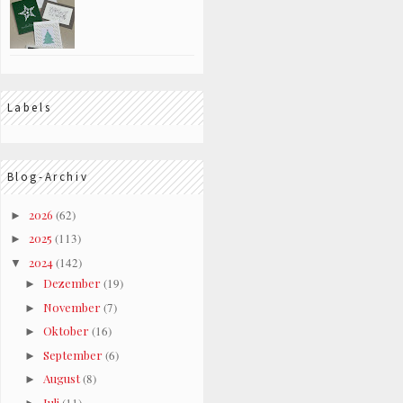
Labels
Blog-Archiv
2026
(62)
►
2025
(113)
►
2024
(142)
▼
Dezember
(19)
►
November
(7)
►
Oktober
(16)
►
September
(6)
►
August
(8)
►
Juli
(11)