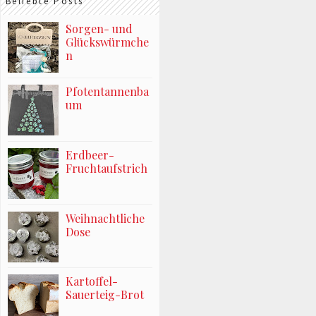
Beliebte Posts
Sorgen- und
Glückswürmche
n
Pfotentannenba
um
Erdbeer-
Fruchtaufstrich
Weihnachtliche
Dose
Kartoffel-
Sauerteig-Brot