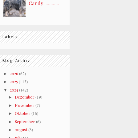
Candy ............
Labels
Blog-Archiv
2026
(62)
►
2025
(113)
►
2024
(142)
▼
Dezember
(19)
►
November
(7)
►
Oktober
(16)
►
September
(6)
►
August
(8)
►
Juli
(11)