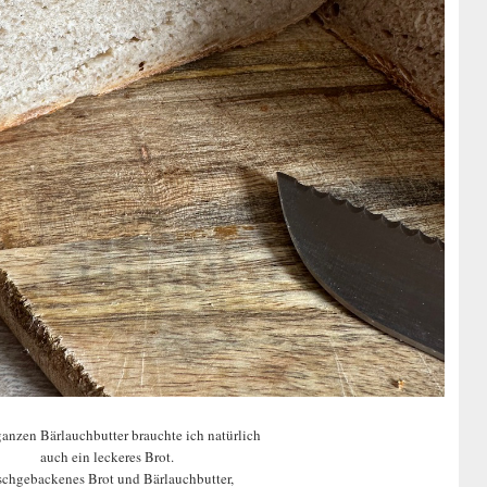
ganzen Bärlauchbutter brauchte ich natürlich
auch ein leckeres Brot.
schgebackenes Brot und Bärlauchbutter,