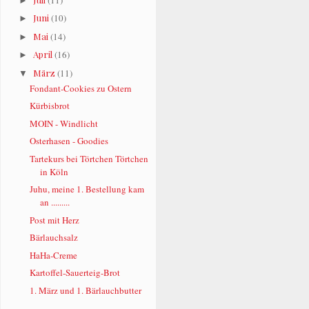
►
Juni
(10)
►
Mai
(14)
►
April
(16)
►
März
(11)
▼
Fondant-Cookies zu Ostern
Kürbisbrot
MOIN - Windlicht
Osterhasen - Goodies
Tartekurs bei Törtchen Törtchen
in Köln
Juhu, meine 1. Bestellung kam
an .........
Post mit Herz
Bärlauchsalz
HaHa-Creme
Kartoffel-Sauerteig-Brot
1. März und 1. Bärlauchbutter