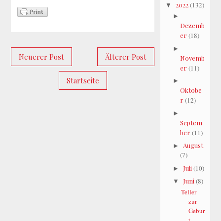
2022
(132)
▼
►
Dezemb
er
(18)
►
Neuerer Post
Älterer Post
Novemb
er
(11)
Startseite
►
Oktobe
r
(12)
►
Septem
ber
(11)
August
►
(7)
Juli
(10)
►
Juni
(8)
▼
Teller
zur
Gebur
t