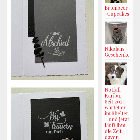
Brombeer
-Cupcakes
Nikolaus -
Geschenke
Notfall
Karibu:
Seit 2023
wartet er
im Shelter
– und jetzt
läuft ihm
die Zeit
davon