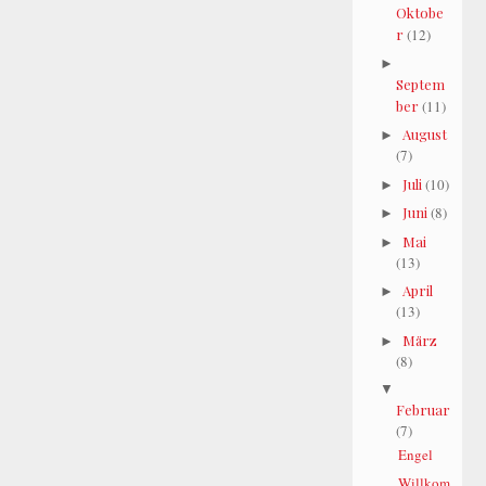
Oktobe
r
(12)
►
Septem
ber
(11)
August
►
(7)
Juli
(10)
►
Juni
(8)
►
Mai
►
(13)
April
►
(13)
März
►
(8)
▼
Februar
(7)
Engel
Willkom