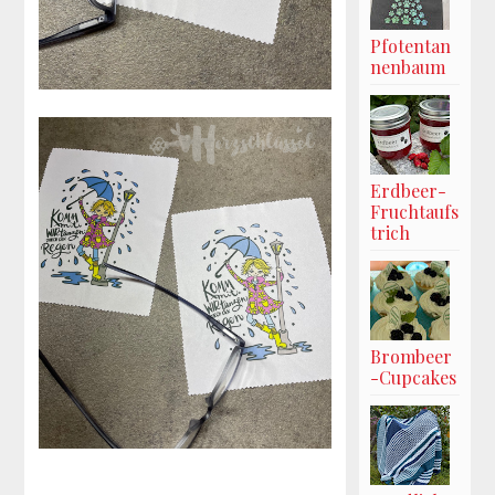
Pfotentan
nenbaum
Erdbeer-
Fruchtaufs
trich
Brombeer
-Cupcakes