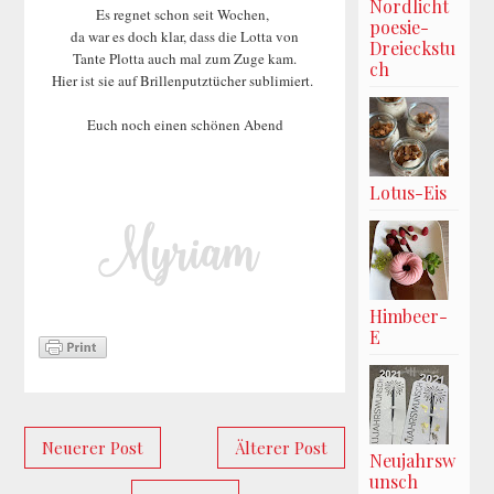
Nordlicht
Es regnet schon seit Wochen,
poesie-
da war es doch klar, dass die Lotta von
Dreieckstu
Tante Plotta auch mal zum Zuge kam.
ch
Hier ist sie auf Brillenputztücher sublimiert.
Euch noch einen schönen Abend
Lotus-Eis
Himbeer-
E
Neuerer Post
Älterer Post
Neujahrsw
unsch