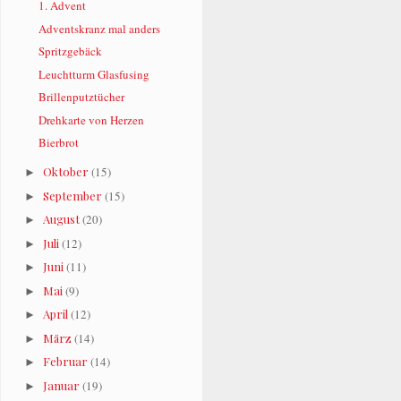
1. Advent
Adventskranz mal anders
Spritzgebäck
Leuchtturm Glasfusing
Brillenputztücher
Drehkarte von Herzen
Bierbrot
Oktober
(15)
►
September
(15)
►
August
(20)
►
Juli
(12)
►
Juni
(11)
►
Mai
(9)
►
April
(12)
►
März
(14)
►
Februar
(14)
►
Januar
(19)
►