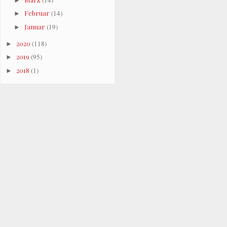
►
Februar
(14)
►
Januar
(19)
►
2020
(118)
►
2019
(95)
►
2018
(1)
►