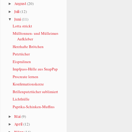
August
(20)
►
Juli
(12)
►
Juni
(11)
▼
Lotta strickt
Mülltonnen- und Mülleimer-
Aufkleber
Herzhafte Brötchen
Putztücher
Eispralinen
Impfpass-Hülle aus SnapPap
Procreate lernen
Konfirmationskerze
Brillenputztücher sublimiert
Lichthülle
Paprika-Schinken-Muffins
Mai
(9)
►
April
(12)
►
März
(14)