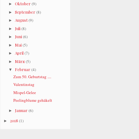
Oktober
(9)
►
September
(8)
►
August
(9)
►
Juli
(8)
►
Juni
(6)
►
Mai
(5)
►
April
(7)
►
März
(5)
►
Februar
(4)
▼
Zum 50. Geburtstag ....
Valentinstag
Mispel-Gelee
Peelingblume gehäkelt
Januar
(6)
►
2018
(1)
►