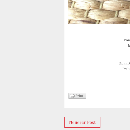
von
I
Zum Be
Pral
Neuerer Post