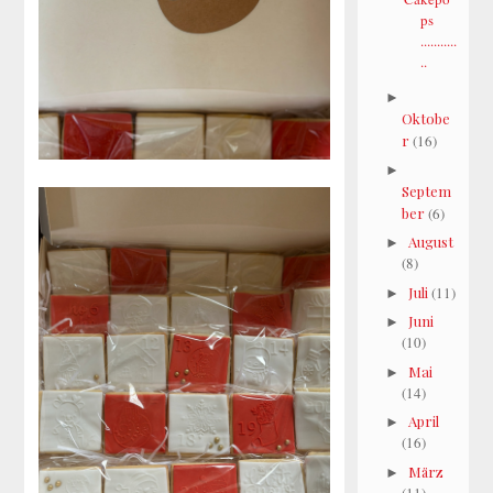
ps
...........
..
►
Oktobe
r
(16)
►
Septem
ber
(6)
August
►
(8)
Juli
(11)
►
Juni
►
(10)
Mai
►
(14)
April
►
(16)
März
►
(11)