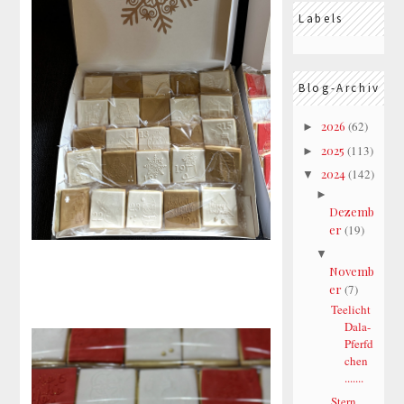
Labels
Blog-Archiv
2026
(62)
►
2025
(113)
►
2024
(142)
▼
►
Dezemb
er
(19)
▼
Novemb
er
(7)
Teelicht
Dala-
Pferfd
chen
.......
Stern