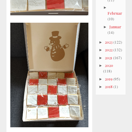
►
Februar
(10)
Januar
►
(14)
2023
(122)
►
2022
(132)
►
2021
(167)
►
2020
►
(118)
2019
(95)
►
2018
(1)
►