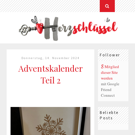
Follower
Donnerstag, 14. November 2024
Adventskalender
Mitglied
dieser Site
Teil 2
werden
mit Google
Friend
Connect
Beliebte
Posts