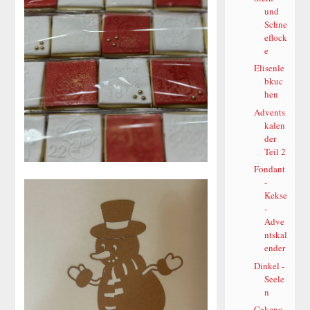
und
Schne
eflock
e
Elisenle
bkuc
hen
Advents
kalen
der
Teil 2
Fondant
-
Kekse
-
Adve
ntskal
ender
Dinkel -
Seele
n
Cakepo