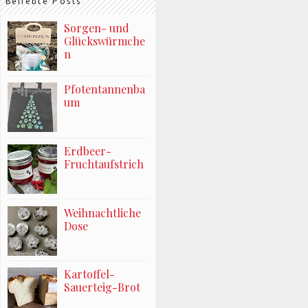
Beliebte Posts
Sorgen- und
Glückswürmche
n
Pfotentannenba
um
Erdbeer-
Fruchtaufstrich
Weihnachtliche
Dose
Kartoffel-
Sauerteig-Brot