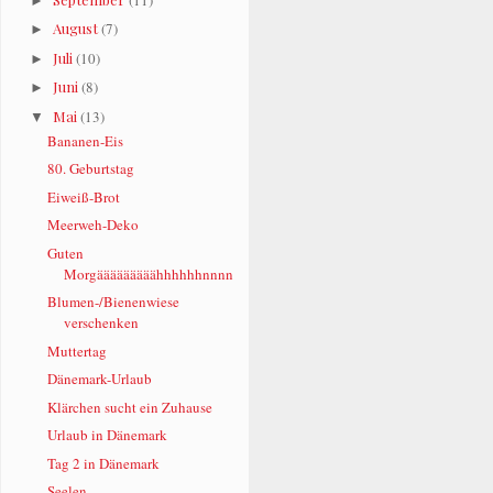
►
August
(7)
►
Juli
(10)
►
Juni
(8)
►
Mai
(13)
▼
Bananen-Eis
80. Geburtstag
Eiweiß-Brot
Meerweh-Deko
Guten
Morgääääääääähhhhhhnnnn
Blumen-/Bienenwiese
verschenken
Muttertag
Dänemark-Urlaub
Klärchen sucht ein Zuhause
Urlaub in Dänemark
Tag 2 in Dänemark
Seelen