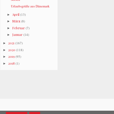
Urlaubsgrüße aus Dänemark
April
(13)
►
März
(8)
►
Februar
(7)
►
Januar
(14)
►
2021
(167)
►
2020
(118)
►
2019
(95)
►
2018
(1)
►